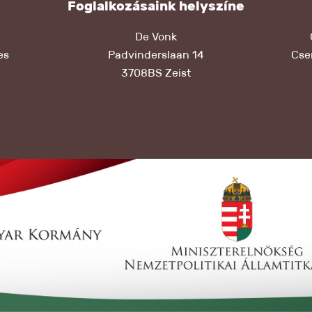
Foglalkozásaink helyszíne
De Vonk
es
Padvinderslaan 14
Cser
3708BS Zeist