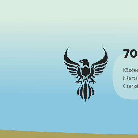
70
Közöss
kitart
Cserké