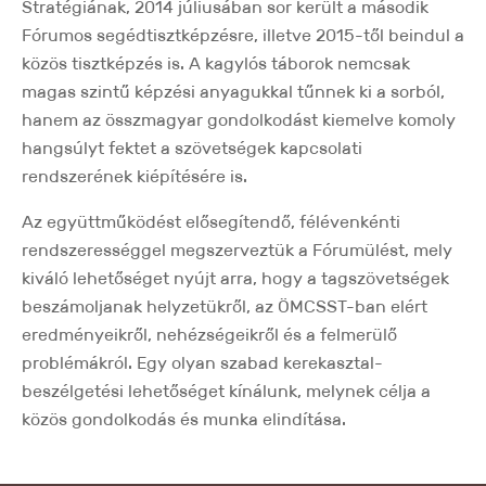
Stratégiának, 2014 júliusában sor került a második
Fórumos segédtisztképzésre, illetve 2015-től beindul a
közös tisztképzés is. A kagylós táborok nemcsak
magas szintű képzési anyagukkal tűnnek ki a sorból,
hanem az összmagyar gondolkodást kiemelve komoly
hangsúlyt fektet a szövetségek kapcsolati
rendszerének kiépítésére is.
Az együttműködést elősegítendő, félévenkénti
rendszerességgel megszerveztük a Fórumülést, mely
kiváló lehetőséget nyújt arra, hogy a tagszövetségek
beszámoljanak helyzetükről, az ÖMCSST-ban elért
eredményeikről, nehézségeikről és a felmerülő
problémákról. Egy olyan szabad kerekasztal-
beszélgetési lehetőséget kínálunk, melynek célja a
közös gondolkodás és munka elindítása.