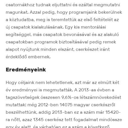
csatornákhoz tudnak eljuttatni és ezáltal megmutatni
magunkat. Azzal pedig, hogy programjaink bekerülnek
a köztudatba, meg is teremtettük az első feltételét az
új csapatok kialakulásának. Egy kis mentorálási
segítséggel, más csapatok bevonásával és az alakuló
csapatokban programok biztosításával pedig remek
alapot nyújtunk minden elszánt, cserkészet iránt
érdeklődő embernek.
Eredményeink
Hogy céljaink nem lehetetlenek, azt már az elmúlt két
év eredményei is megmutatták. A 2013-as évben a
tagszövetségek összesen 9,6%-os létszámnövekedést
mutattak: még 2012-ben 14075 magyar cserkészről
beszélhettünk, addig 2013-ban ez a szám már 15420-
ra nőtt, azaz 1345 cserkész tett fogadalmat mindössze
egy év alatt, és várhatóan ez a szám a következő