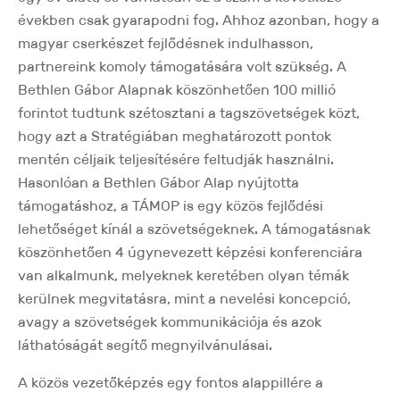
években csak gyarapodni fog. Ahhoz azonban, hogy a
magyar cserkészet fejlődésnek indulhasson,
partnereink komoly támogatására volt szükség. A
Bethlen Gábor Alapnak köszönhetően 100 millió
forintot tudtunk szétosztani a tagszövetségek közt,
hogy azt a Stratégiában meghatározott pontok
mentén céljaik teljesítésére feltudják használni.
Hasonlóan a Bethlen Gábor Alap nyújtotta
támogatáshoz, a TÁMOP is egy közös fejlődési
lehetőséget kínál a szövetségeknek. A támogatásnak
köszönhetően 4 úgynevezett képzési konferenciára
van alkalmunk, melyeknek keretében olyan témák
kerülnek megvitatásra, mint a nevelési koncepció,
avagy a szövetségek kommunikációja és azok
láthatóságát segítő megnyilvánulásai.
A közös vezetőképzés egy fontos alappillére a