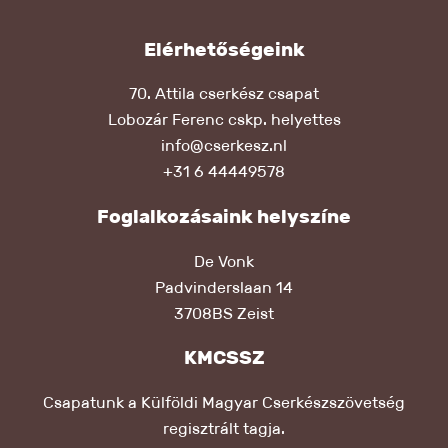
Elérhetőségeink
70. Attila cserkész csapat
Lobozár Ferenc cskp. helyettes
info@cserkesz.nl
+31 6 44449578
Foglalkozásaink helyszíne
De Vonk
Padvinderslaan 14
3708BS Zeist
KMCSSZ
Csapatunk a Külföldi Magyar Cserkészszövetség
regisztrált tagja.