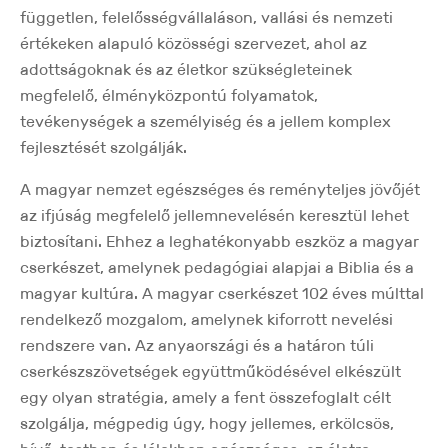
független, felelősségvállaláson, vallási és nemzeti
értékeken alapuló közösségi szervezet, ahol az
adottságoknak és az életkor szükségleteinek
megfelelő, élményközpontú folyamatok,
tevékenységek a személyiség és a jellem komplex
fejlesztését szolgálják.
A magyar nemzet egészséges és reményteljes jövőjét
az ifjúság megfelelő jellemnevelésén keresztül lehet
biztosítani. Ehhez a leghatékonyabb eszköz a magyar
cserkészet, amelynek pedagógiai alapjai a Biblia és a
magyar kultúra. A magyar cserkészet 102 éves múlttal
rendelkező mozgalom, amelynek kiforrott nevelési
rendszere van. Az anyaországi és a határon túli
cserkészszövetségek együttműködésével elkészült
egy olyan stratégia, amely a fent összefoglalt célt
szolgálja, mégpedig úgy, hogy jellemes, erkölcsös,