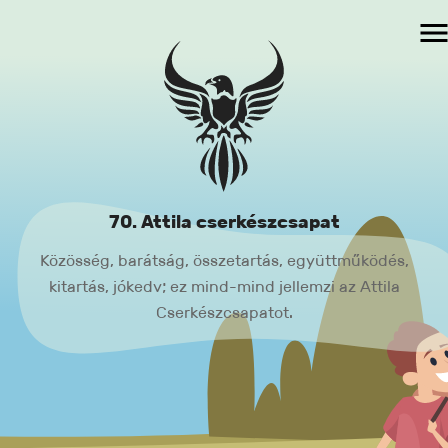
70. Attila cserkészcsapat
Közösség, barátság, összetartás, együttműködés,
kitartás, jókedv; ez mind-mind jellemzi az Attila
Cserkészcsapatot.