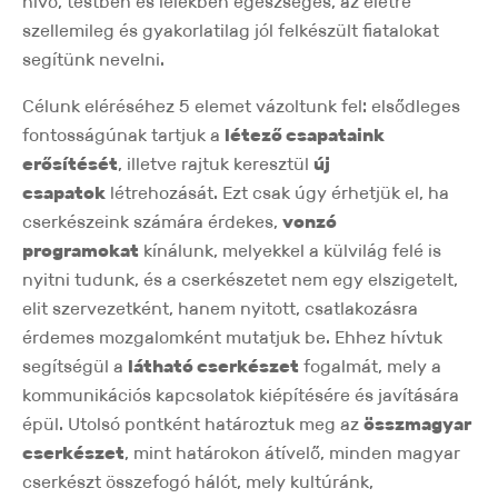
hívő, testben és lélekben egészséges, az életre
szellemileg és gyakorlatilag jól felkészült fiatalokat
segítünk nevelni.
Célunk eléréséhez 5 elemet vázoltunk fel: elsődleges
fontosságúnak tartjuk a
létező csapataink
erősítését
, illetve rajtuk keresztül
új
csapatok
létrehozását. Ezt csak úgy érhetjük el, ha
cserkészeink számára érdekes,
vonzó
programokat
kínálunk, melyekkel a külvilág felé is
nyitni tudunk, és a cserkészetet nem egy elszigetelt,
elit szervezetként, hanem nyitott, csatlakozásra
érdemes mozgalomként mutatjuk be. Ehhez hívtuk
segítségül a
látható cserkészet
fogalmát, mely a
kommunikációs kapcsolatok kiépítésére és javítására
épül. Utolsó pontként határoztuk meg az
összmagyar
cserkészet
, mint határokon átívelő, minden magyar
cserkészt összefogó hálót, mely kultúránk,