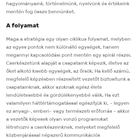
hagyományaink, történelmünk, nyelvünk és értékeink
mentén fog össze bennünket.
A folyamat
Maga a stratégia egy olyan ciklikus folyamat, melyben
az egyes pontok nem különálló egységek, hanem
megannyi kapcsolódási pont mentén egy spirál részei.
Cserkészetünk alapját a csapataink képezik, illetve az
őket alkotó kisebb egységek, az őrsök. Ha kellő számú,
megfelelő képzésben részesített vezetőt biztosítunk a
csapatainknak, akkor azoknak egész élete
lendületesebbé és gördülékenyebbé válik. Ha ezt
valamilyen háttértámogatással egészítjük ki, – legyen
ez anyagi-, emberi- vagy természeti erőforrás – akkor
a vezetők képesek olyan vonzó programokat
létrehozni a cserkészeinknek, melyeket megfelelő
közbenjárással népszerű kommunikációs