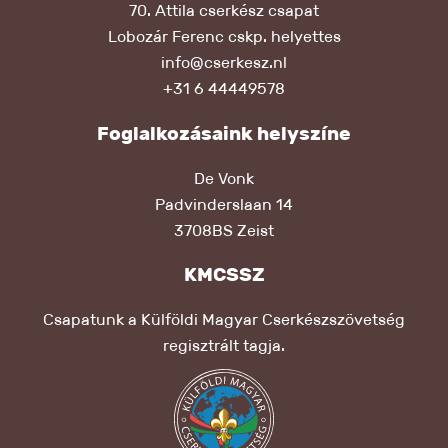
70. Attila cserkész csapat
Lobozár Ferenc cskp. helyettes
info@cserkesz.nl
+31 6 44449578
Foglalkozásaink helyszíne
De Vonk
Padvinderslaan 14
3708BS Zeist
KMCSSZ
Csapatunk a Külföldi Magyar Cserkészszövetség
regisztrált tagja.