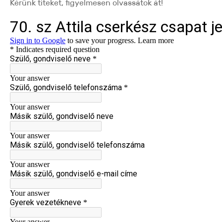
Kérünk titeket, figyelmesen olvassátok át!