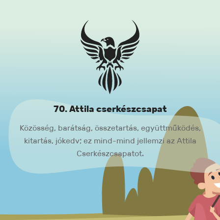
70. Attila cserkészcsapat
Közösség, barátság, összetartás, együttműködés,
kitartás, jókedv; ez mind-mind jellemzi az Attila
Cserkészcsapatot.